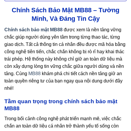
Chính Sách Bảo Mật MB88 – Tường
Minh, Và Đáng Tin Cậy
Chính sách bảo mật MB88
được xem là nền tảng vững
chắc giúp người dùng yên tâm trong từng thao tác, từng
giao dịch. Tất cả thông tin cá nhân đều được mã hóa bằng
công nghệ tiên tiến, chắc chắn không bị rò rỉ hay khai thác
trái phép. Hệ thống này không chỉ giữ an toàn dữ liệu mà
còn xây dựng lòng tin vững chắc giữa người dùng và nền
tảng. Cùng
MB88
khám phá chi tiết cách nền tảng giữ an
toàn quyền riêng tư của bạn ngay qua nội dung dưới đây
nhé!
Tầm quan trọng trong chính sách bảo mật
MB88
Trong bối cảnh công nghệ phát triển mạnh mẽ, việc chắc
chắn an toàn dữ liệu cá nhân trở thành yếu tố sống còn