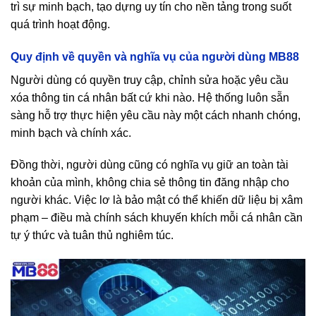
trì sự minh bạch, tạo dựng uy tín cho nền tảng trong suốt
quá trình hoạt động.
Quy định về quyền và nghĩa vụ của người dùng MB88
Người dùng có quyền truy cập, chỉnh sửa hoặc yêu cầu
xóa thông tin cá nhân bất cứ khi nào. Hệ thống luôn sẵn
sàng hỗ trợ thực hiện yêu cầu này một cách nhanh chóng,
minh bạch và chính xác.
Đồng thời, người dùng cũng có nghĩa vụ giữ an toàn tài
khoản của mình, không chia sẻ thông tin đăng nhập cho
người khác. Việc lơ là bảo mật có thể khiến dữ liệu bị xâm
phạm – điều mà chính sách khuyến khích mỗi cá nhân cần
tự ý thức và tuân thủ nghiêm túc.