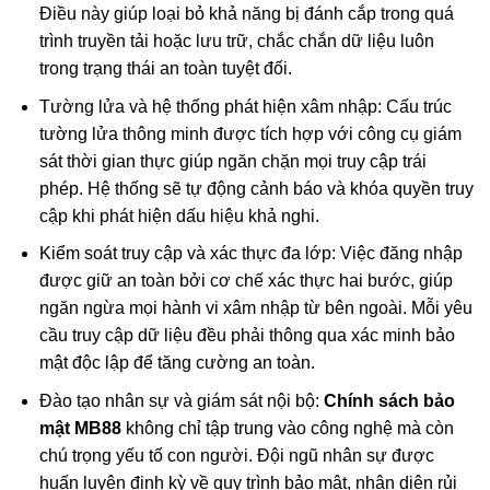
Điều này giúp loại bỏ khả năng bị đánh cắp trong quá
trình truyền tải hoặc lưu trữ, chắc chắn dữ liệu luôn
trong trạng thái an toàn tuyệt đối.
Tường lửa và hệ thống phát hiện xâm nhập: Cấu trúc
tường lửa thông minh được tích hợp với công cụ giám
sát thời gian thực giúp ngăn chặn mọi truy cập trái
phép. Hệ thống sẽ tự động cảnh báo và khóa quyền truy
cập khi phát hiện dấu hiệu khả nghi.
Kiểm soát truy cập và xác thực đa lớp: Việc đăng nhập
được giữ an toàn bởi cơ chế xác thực hai bước, giúp
ngăn ngừa mọi hành vi xâm nhập từ bên ngoài. Mỗi yêu
cầu truy cập dữ liệu đều phải thông qua xác minh bảo
mật độc lập để tăng cường an toàn.
Đào tạo nhân sự và giám sát nội bộ:
Chính sách bảo
mật MB88
không chỉ tập trung vào công nghệ mà còn
chú trọng yếu tố con người. Đội ngũ nhân sự được
huấn luyện định kỳ về quy trình bảo mật, nhận diện rủi