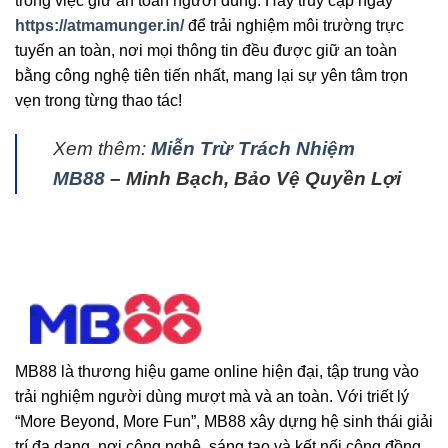
trong việc giữ an toàn người dùng. Hãy truy cập ngay
https://atmamunger.in/
để trải nghiệm môi trường trực
tuyến an toàn, nơi mọi thông tin đều được giữ an toàn
bằng công nghệ tiên tiến nhất, mang lại sự yên tâm trọn
vẹn trong từng thao tác!
Xem thêm:
Miễn Trừ Trách Nhiệm
MB88
– Minh Bạch, Bảo Vệ Quyền Lợi
MB88 là thương hiệu game online hiện đại, tập trung vào
trải nghiệm người dùng mượt mà và an toàn. Với triết lý
“More Beyond, More Fun”, MB88 xây dựng hệ sinh thái giải
trí đa dạng, nơi công nghệ, sáng tạo và kết nối cộng đồng