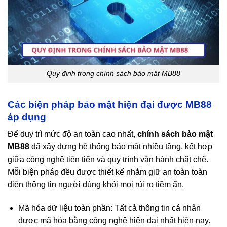
Quy định trong chính sách bảo mật MB88
Các biện pháp bảo mật hiện đại được MB88
áp dụng
Để duy trì mức độ an toàn cao nhất,
chính sách bảo mật
MB88
đã xây dựng hệ thống bảo mật nhiều tầng, kết hợp
giữa công nghệ tiên tiến và quy trình vận hành chặt chẽ.
Mỗi biện pháp đều được thiết kế nhằm giữ an toàn toàn
diện thông tin người dùng khỏi mọi rủi ro tiềm ẩn.
Mã hóa dữ liệu toàn phần: Tất cả thông tin cá nhân
được mã hóa bằng công nghệ hiện đại nhất hiện nay.