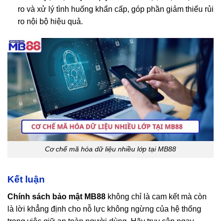
ro và xử lý tình huống khẩn cấp, góp phần giảm thiểu rủi
ro nội bộ hiệu quả.
Cơ chế mã hóa dữ liệu nhiều lớp tại MB88
Kết luận
Chính sách bảo mật MB88
không chỉ là cam kết mà còn
là lời khẳng định cho nỗ lực không ngừng của hệ thống