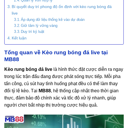
Quản lý vốn hợp lý
Bí quyết duy trì phong độ ổn định với kèo rung bóng đá
live
Áp dụng dữ liệu thống kê vào dự đoán
Giữ tâm lý vững vàng
Duy trì kỷ luật
Kết luận
Tổng quan về Kèo rung bóng đá live tại
MB88
Kèo rung bóng đá live
là hình thức đặt cược diễn ra ngay
trong lúc trận đấu đang được phát sóng trực tiếp. Mỗi pha
tấn công, cú sút hay tình huống phạt đều có thể làm thay
đổi tỷ lệ kèo. Tại
MB88
, hệ thống cập nhật theo thời gian
thực, đảm bảo độ chính xác và tốc độ xử lý nhanh, giúp
người chơi bắt nhịp thị trường cược hiệu quả.