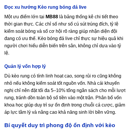
Đọc xu hướng Kèo rung bóng đá live
Một ưu điểm lớn tại
MB88
là bảng thống kê chi tiết theo
thời gian thực. Các chỉ số như số cú sút trúng đích, tỷ lệ
kiểm soát bóng và số cơ hội rõ ràng giúp nhận diện đội
đang có ưu thế. Kèo bóng đá live chỉ thực sự hiệu quả khi
người chơi hiểu diễn biến trên sân, không chỉ dựa vào tỷ
lệ.
Quản lý vốn hợp lý
Dù kèo rung có tính linh hoạt cao, song rủi ro cũng không
nhỏ nếu không kiểm soát tốt nguồn vốn. Nhà cái khuyến
nghị chỉ nên đặt tối đa 5–10% tổng ngân sách cho mỗi lượt
rung, tránh dồn toàn bộ số tiền vào một trận. Phân bổ vốn
khoa học giúp duy trì sự ổn định trong chuỗi cá cược, giảm
áp lực tâm lý và nâng cao khả năng sinh lời bền vững.
Bí quyết duy trì phong độ ổn định với kèo