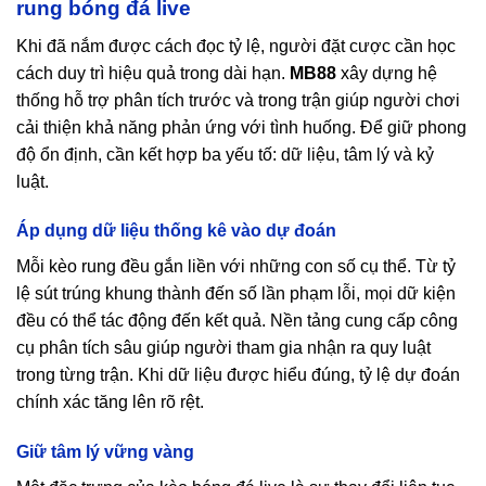
rung bóng đá live
Khi đã nắm được cách đọc tỷ lệ, người đặt cược cần học
cách duy trì hiệu quả trong dài hạn.
MB88
xây dựng hệ
thống hỗ trợ phân tích trước và trong trận giúp người chơi
cải thiện khả năng phản ứng với tình huống. Để giữ phong
độ ổn định, cần kết hợp ba yếu tố: dữ liệu, tâm lý và kỷ
luật.
Áp dụng dữ liệu thống kê vào dự đoán
Mỗi kèo rung đều gắn liền với những con số cụ thể. Từ tỷ
lệ sút trúng khung thành đến số lần phạm lỗi, mọi dữ kiện
đều có thể tác động đến kết quả. Nền tảng cung cấp công
cụ phân tích sâu giúp người tham gia nhận ra quy luật
trong từng trận. Khi dữ liệu được hiểu đúng, tỷ lệ dự đoán
chính xác tăng lên rõ rệt.
Giữ tâm lý vững vàng