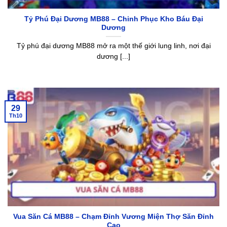
Tỷ Phú Đại Dương MB88 – Chinh Phục Kho Báu Đại
Dương
Tỷ phú đại dương MB88 mở ra một thế giới lung linh, nơi đại
dương [...]
29
Th10
Vua Săn Cá MB88 – Chạm Đỉnh Vương Miện Thợ Săn Đỉnh
Cao