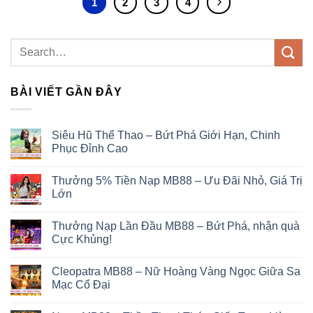
1
2
3
4
BÀI VIẾT GẦN ĐÂY
Siêu Hũ Thể Thao – Bứt Phá Giới Hạn, Chinh
Phục Đỉnh Cao
Thưởng 5% Tiền Nạp MB88 – Ưu Đãi Nhỏ, Giá Trị
Lớn
Thưởng Nạp Lần Đầu MB88 – Bứt Phá, nhận quà
Cực Khủng!
Cleopatra MB88 – Nữ Hoàng Vàng Ngọc Giữa Sa
Mạc Cổ Đại