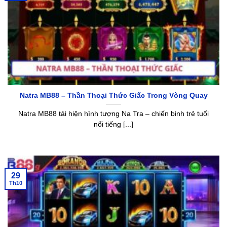
Natra MB88 – Thần Thoại Thức Giấc Trong Vòng Quay
Natra MB88 tái hiện hình tượng Na Tra – chiến binh trẻ tuổi
nổi tiếng [...]
29
Th10