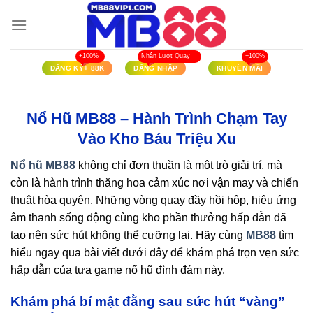
Bỏ
qua
nội
dung
ĐĂNG KÝ+ 88K
ĐĂNG NHẬP
KHUYẾN MÃI
Nổ Hũ MB88 – Hành Trình Chạm Tay
Vào Kho Báu Triệu Xu
Nổ hũ MB88
không chỉ đơn thuần là một trò giải trí, mà
còn là hành trình thăng hoa cảm xúc nơi vận may và chiến
thuật hòa quyện. Những vòng quay đầy hồi hộp, hiệu ứng
âm thanh sống động cùng kho phần thưởng hấp dẫn đã
tạo nên sức hút không thể cưỡng lại. Hãy cùng
MB88
tìm
hiểu ngay qua bài viết dưới đây để khám phá trọn vẹn sức
hấp dẫn của tựa game nổ hũ đình đám này.
Khám phá bí mật đằng sau sức hút “vàng”