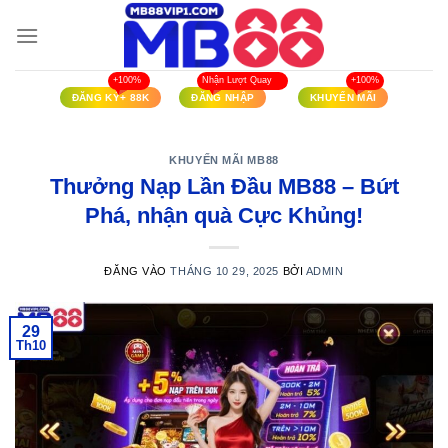
Bỏ
qua
nội
dung
ĐĂNG KÝ+ 88K
ĐĂNG NHẬP
KHUYẾN MÃI
KHUYẾN MÃI MB88
Thưởng Nạp Lần Đầu MB88 – Bứt
Phá, nhận quà Cực Khủng!
ĐĂNG VÀO
THÁNG 10 29, 2025
BỞI
ADMIN
29
Th10