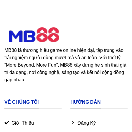
MB88 là thương hiệu game online hiện đại, tập trung vào
trải nghiệm người dùng mượt mà và an toàn. Với triết lý
“More Beyond, More Fun”, MB88 xây dựng hệ sinh thái giải
trí đa dạng, nơi công nghệ, sáng tạo và kết nối cộng đồng
gặp nhau.
VỀ CHÚNG TÔI
HƯỚNG DẪN
Giới Thiệu
Đăng Ký