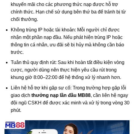
khuyến mãi cho các phương thức nạp được hỗ trợ
chính thức. Hạn chế sử dụng bên thứ ba để tránh bị từ
chối thưởng.
Không trùng IP hoặc tài khoản: Mỗi người chỉ được
nhận một phần nạp đầu. Nếu phát hiện trùng IP hoặc
thông tin cá nhân, ưu đãi sẽ bị hủy mà không cần báo
trước.
Tuân thủ quy định rút: Sau khi hoàn tất điều kiện vòng
cược, người dùng nên thực hiện yêu cầu rút trong
khung giờ 8:00–22:00 để hệ thống xử lý nhanh hơn.
Liên hệ hỗ trợ khi gặp sự cố: Trong trường hợp gặp lỗi
giao dịch
thưởng nạp lần đầu MB88
, cần liên hệ ngay
đội ngũ CSKH để được xác minh và xử lý trong vòng 30
phút.