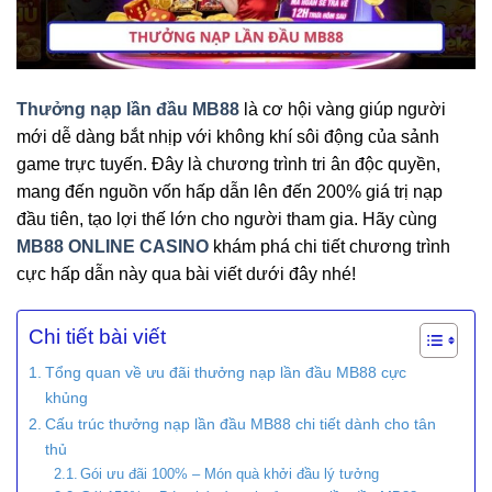
Thưởng nạp lần đầu MB88
là cơ hội vàng giúp người
mới dễ dàng bắt nhịp với không khí sôi động của sảnh
game trực tuyến. Đây là chương trình tri ân độc quyền,
mang đến nguồn vốn hấp dẫn lên đến 200% giá trị nạp
đầu tiên, tạo lợi thế lớn cho người tham gia. Hãy cùng
MB88 ONLINE CASINO
khám phá chi tiết chương trình
cực hấp dẫn này qua bài viết dưới đây nhé!
Chi tiết bài viết
Tổng quan về ưu đãi thưởng nạp lần đầu MB88 cực
khủng
Cấu trúc thưởng nạp lần đầu MB88 chi tiết dành cho tân
thủ
Gói ưu đãi 100% – Món quà khởi đầu lý tưởng