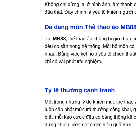
Không chỉ dừng lại ở hình ảnh, âm thanh c
đấu thật. Đây chính là yếu tố khiến người
Đa dạng môn Thể thao ảo MB8
Tại
MB88
, thể thao ảo không bị giới hạn
đều có sẵn trong hệ thống. Mỗi bộ môn có t
nhau. Bằng việc kết hợp yếu tố chiến thuật
chỉ có vài phút trải nghiệm.
Tỷ lệ thưởng cạnh tranh
Một trong những lý do khiến mục thể thao 
luôn cập nhật mức trả thưởng công khai, 
biệt, mỗi kèo cược đều có bảng thống kê ch
dựng chiến lược đặt cược hiệu quả hơn.