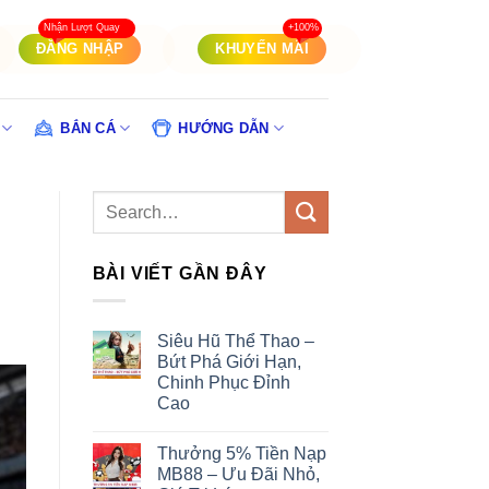
ĐĂNG NHẬP
KHUYẾN MÃI
BẮN CÁ
HƯỚNG DẪN
BÀI VIẾT GẦN ĐÂY
Siêu Hũ Thể Thao –
Bứt Phá Giới Hạn,
Chinh Phục Đỉnh
Cao
Thưởng 5% Tiền Nạp
MB88 – Ưu Đãi Nhỏ,