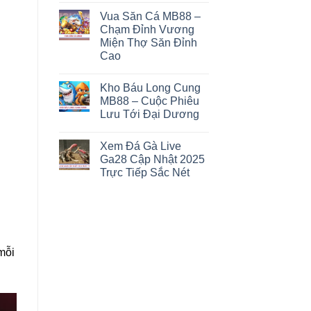
Vua Săn Cá MB88 –
Chạm Đỉnh Vương
Miện Thợ Săn Đỉnh
Cao
Kho Báu Long Cung
MB88 – Cuộc Phiêu
Lưu Tới Đại Dương
Xem Đá Gà Live
Ga28 Cập Nhật 2025
Trực Tiếp Sắc Nét
mỗi