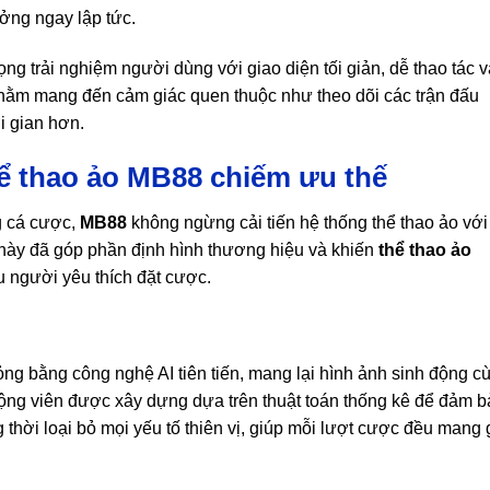
ưởng ngay lập tức.
ọng trải nghiệm người dùng với giao diện tối giản, dễ thao tác v
 nhằm mang đến cảm giác quen thuộc như theo dõi các trận đấu
ời gian hơn.
thể thao ảo MB88 chiếm ưu thế
ng cá cược,
MB88
không ngừng cải tiến hệ thống thể thao ảo với
này đã góp phần định hình thương hiệu và khiến
thể thao ảo
u người yêu thích đặt cược.
g bằng công nghệ AI tiên tiến, mang lại hình ảnh sinh động c
ộng viên được xây dựng dựa trên thuật toán thống kê để đảm b
 thời loại bỏ mọi yếu tố thiên vị, giúp mỗi lượt cược đều mang 