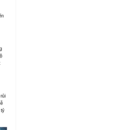
ến
g
độ
t
rủi
dễ
 tỷ