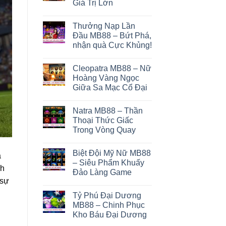
Giá Trị Lớn
Thưởng Nạp Lần
Đầu MB88 – Bứt Phá,
nhận quà Cực Khủng!
Cleopatra MB88 – Nữ
Hoàng Vàng Ngọc
Giữa Sa Mạc Cổ Đại
Natra MB88 – Thần
Thoại Thức Giấc
Trong Vòng Quay
Biệt Đội Mỹ Nữ MB88
a
– Siêu Phẩm Khuấy
nh
Đảo Làng Game
 sự
Tỷ Phú Đại Dương
MB88 – Chinh Phục
Kho Báu Đại Dương