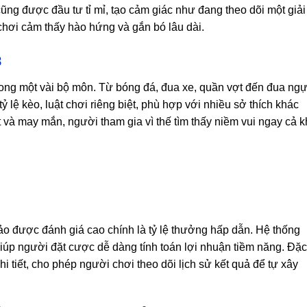
ũng được đầu tư tỉ mỉ, tạo cảm giác như đang theo dõi một giải
 chơi cảm thấy hào hứng và gắn bó lâu dài.
8
 trong một vài bộ môn. Từ bóng đá, đua xe, quần vợt đến đua ng
ỷ lệ kèo, luật chơi riêng biệt, phù hợp với nhiều sở thích khác
 và may mắn, người tham gia vì thế tìm thấy niềm vui ngay cả k
ảo được đánh giá cao chính là tỷ lệ thưởng hấp dẫn. Hệ thống
giúp người đặt cược dễ dàng tính toán lợi nhuận tiềm năng. Đặc
i tiết, cho phép người chơi theo dõi lịch sử kết quả để tự xây