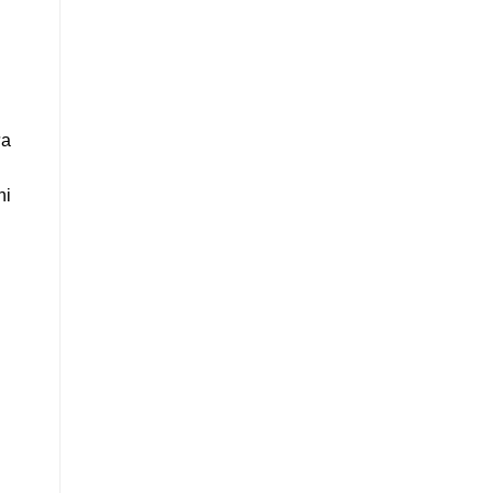
ựa
hi