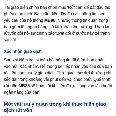
Tại giao diện chính bạn chọn mục ‘Rút tiền’ để bắt đầu tạo
phiếu giao dịch. Bạn cần điền đầy đủ các thông tin theo
yêu cầu của hệ thống
MB88
. Những thông tin quan trọng
bao gồm tên ngân hàng, số tài khoản thụ hưởng. Thao tác
rút vốn đòi hỏi sự chính xác tuyệt đối ở bước này để tránh
sai sót.
Xác nhận giao dịch
Sau khi kiểm tra lại toàn bộ thông tin đã điền, bạn nhấn
vào nút ‘Xác nhận’. Hệ thống sẽ tiếp nhận yêu cầu của bạn
rồi tiến hành xử lý giao dịch. Thời gian chờ đợi thường chỉ
kéo dài trong khoảng vài phút đến vài chục phút. Quá trình
rút tiền MB88
sẽ hoàn tất khi tiền được cộng vào tài khoản
ngân hàng của bạn.
Một vài lưu ý quan trọng khi thực hiện giao
dịch rút vốn