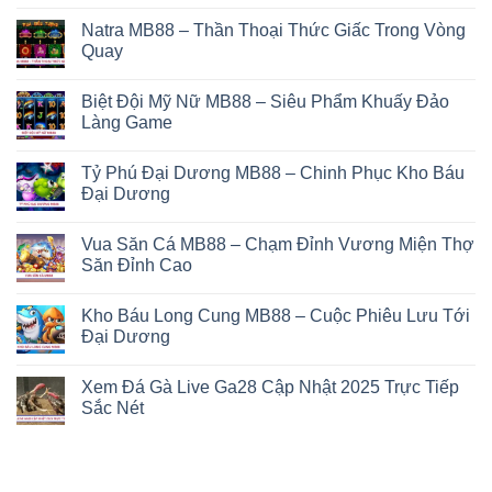
Natra MB88 – Thần Thoại Thức Giấc Trong Vòng
Quay
Biệt Đội Mỹ Nữ MB88 – Siêu Phẩm Khuấy Đảo
Làng Game
Tỷ Phú Đại Dương MB88 – Chinh Phục Kho Báu
Đại Dương
Vua Săn Cá MB88 – Chạm Đỉnh Vương Miện Thợ
Săn Đỉnh Cao
Kho Báu Long Cung MB88 – Cuộc Phiêu Lưu Tới
Đại Dương
Xem Đá Gà Live Ga28 Cập Nhật 2025 Trực Tiếp
Sắc Nét