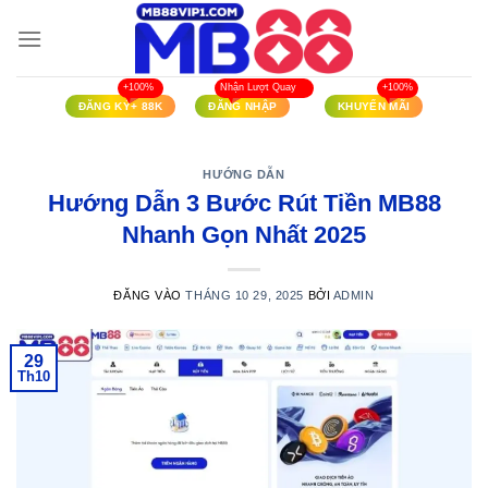
Bỏ
qua
nội
dung
ĐĂNG KÝ+ 88K
ĐĂNG NHẬP
KHUYẾN MÃI
HƯỚNG DẪN
Hướng Dẫn 3 Bước Rút Tiền MB88
Nhanh Gọn Nhất 2025
ĐĂNG VÀO
THÁNG 10 29, 2025
BỞI
ADMIN
29
Th10