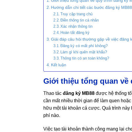
Giới thiệu tổng quan về quy trình đăng ký
Hướng dẫn chi tiết các bước đăng ký MB88
Truy cập trang chủ
Điền thông tin cá nhân
Xác nhận thông tin
Hoàn tất đăng ký
Giải đáp câu hỏi thường gặp về việc đăng k
Đăng ký có mất phí không?
Làm gì khi quên mật khẩu?
Thông tin có an toàn không?
Kết luận
Giới thiệu tổng quan về
Thao tác
đăng ký MB88
được hệ thống tố
cần mất nhiều thời gian để làm quen hoặc 
hữu một tài khoản cá cược. Quá trình này 
phí nào.
Việc tạo tài khoản thành công mang lại cho