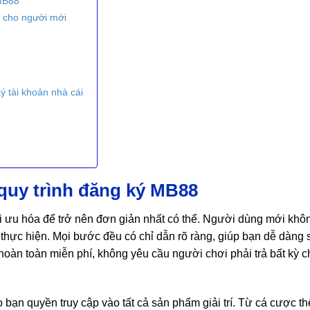
 MB88
 cho người mới
ý tài khoản nhà cái
 quy trình đăng ký MB88
i ưu hóa để trở nên đơn giản nhất có thể. Người dùng mới khô
thực hiện. Mọi bước đều có chỉ dẫn rõ ràng, giúp bạn dễ dàng 
hoàn toàn miễn phí, không yêu cầu người chơi phải trả bất kỳ c
 bạn quyền truy cập vào tất cả sản phẩm giải trí. Từ cá cược th