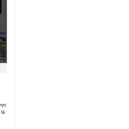
được
 là