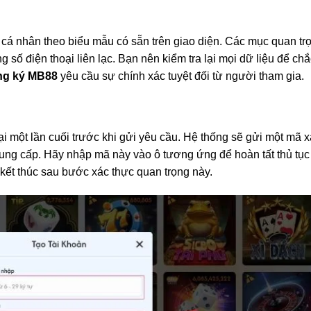
 cá nhân theo biểu mẫu có sẵn trên giao diện. Các mục quan tr
số điện thoại liên lạc. Bạn nên kiểm tra lại mọi dữ liệu để chắ
ng ký MB88
yêu cầu sự chính xác tuyệt đối từ người tham gia.
lại một lần cuối trước khi gửi yêu cầu. Hệ thống sẽ gửi một mã 
cung cấp. Hãy nhập mã này vào ô tương ứng để hoàn tất thủ tục
kết thúc sau bước xác thực quan trọng này.