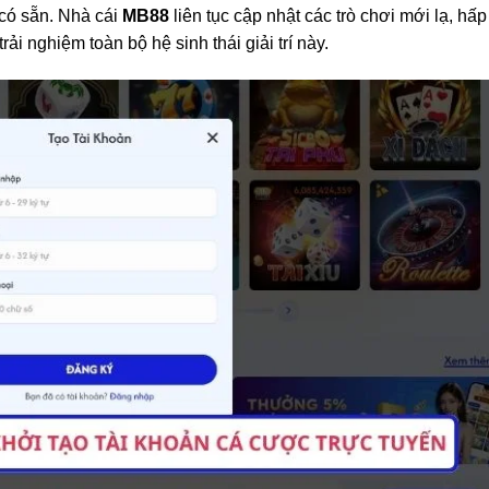
 có sẵn. Nhà cái
MB88
liên tục cập nhật các trò chơi mới lạ, hấp
ải nghiệm toàn bộ hệ sinh thái giải trí này.