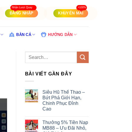
ĐĂNG NHẬP
KHUYẾN MÃI
BẮN CÁ
HƯỚNG DẪN
BÀI VIẾT GẦN ĐÂY
Siêu Hũ Thể Thao –
Bứt Phá Giới Hạn,
Chinh Phục Đỉnh
Cao
Thưởng 5% Tiền Nạp
MB88 – Ưu Đãi Nhỏ,