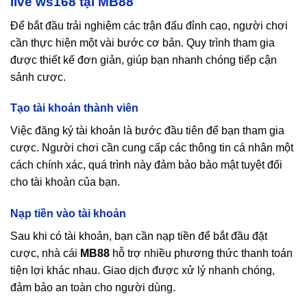
live ws168 tại MB88
Để bắt đầu trải nghiệm các trận đấu đỉnh cao, người chơi
cần thực hiện một vài bước cơ bản. Quy trình tham gia
được thiết kế đơn giản, giúp bạn nhanh chóng tiếp cận
sảnh cược.
Tạo tài khoản thành viên
Việc đăng ký tài khoản là bước đầu tiên để bạn tham gia
cược. Người chơi cần cung cấp các thông tin cá nhân một
cách chính xác, quá trình này đảm bảo bảo mật tuyệt đối
cho tài khoản của bạn.
Nạp tiền vào tài khoản
Sau khi có tài khoản, bạn cần nạp tiền để bắt đầu đặt
cược, nhà cái
MB88
hỗ trợ nhiều phương thức thanh toán
tiện lợi khác nhau. Giao dịch được xử lý nhanh chóng,
đảm bảo an toàn cho người dùng.