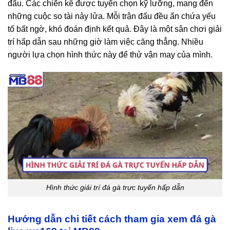
đấu. Các chiến kê được tuyển chọn kỹ lưỡng, mang đến
những cuộc so tài nảy lửa. Mỗi trận đấu đều ẩn chứa yếu
tố bất ngờ, khó đoán định kết quả. Đây là một sân chơi giải
trí hấp dẫn sau những giờ làm việc căng thẳng. Nhiều
người lựa chọn hình thức này để thử vận may của mình.
Hình thức giải trí đá gà trực tuyến hấp dẫn
Hướng dẫn chi tiết cách tham gia xem đá gà