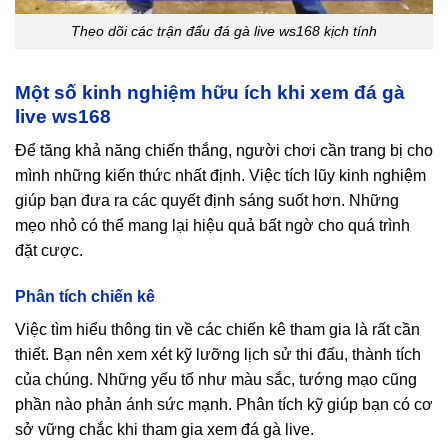
Theo dõi các trận đấu đá gà live ws168 kịch tính
Một số kinh nghiệm hữu ích khi xem đá gà
live ws168
Để tăng khả năng chiến thắng, người chơi cần trang bị cho
mình những kiến thức nhất định. Việc tích lũy kinh nghiệm
giúp bạn đưa ra các quyết định sáng suốt hơn. Những
mẹo nhỏ có thể mang lại hiệu quả bất ngờ cho quá trình
đặt cược.
Phân tích chiến kê
Việc tìm hiểu thông tin về các chiến kê tham gia là rất cần
thiết. Bạn nên xem xét kỹ lưỡng lịch sử thi đấu, thành tích
của chúng. Những yếu tố như màu sắc, tướng mạo cũng
phần nào phản ánh sức mạnh. Phân tích kỹ giúp bạn có cơ
sở vững chắc khi tham gia xem đá gà live.