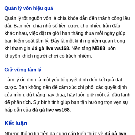
Quản lý vốn hiệu quả
Quản lý tốt nguồn vốn là chìa khóa dẫn đến thành công lâu
dài. Bạn nên chia nhỏ số tiền cược cho nhiều trận đấu
khác nhau, việc đặt ra giới hạn thắng thua mỗi ngày giúp
bạn kiểm soát tâm lý. Đây là một kinh nghiệm quan trọng
khi tham gia
đá gà live ws168
. Nền tảng
MB88
luôn
khuyến khích người chơi có trách nhiệm.
Giữ vững tâm lý
Tâm lý ổn định là một yếu tố quyết định đến kết quả đặt
cược. Bạn không nên để cảm xúc chi phối các quyết định
của mình, dù thắng hay thua, hãy luôn giữ một cái đầu lạnh
để phân tích. Sự bình tĩnh giúp bạn tận hưởng trọn vẹn sự
hấp dẫn của
đá gà live ws168
.
Kết luận
Những thông tin trên đã cung cấp kiến thức về
đá gà live