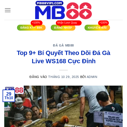
Bỏ
qua
nội
dung
ĐĂNG KÝ+ 88K
ĐĂNG NHẬP
KHUYẾN MÃI
ĐÁ GÀ MB88
Top 9+ Bí Quyết Theo Dõi Đá Gà
Live WS168 Cực Đỉnh
ĐĂNG VÀO
THÁNG 10 29, 2025
BỞI
ADMIN
29
Th10