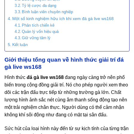
Tỷ lệ cược đa dạng
Bình luận viên chuyên nghiệp
Một số kinh nghiệm hữu ích khi xem đá gà live ws168
Phân tích chiến kê
Quản lý vốn hiệu quả
Giữ vững tâm lý
Kết luận
Giới thiệu tổng quan về hình thức giải trí đá
gà live ws168
Hình thức
đá gà live ws168
đang ngày càng trở nên phổ
biến trong cộng đồng giải trí. Nó cho phép người xem theo
dõi các trận đấu trực tiếp từ những trường gà lớn. Chất
lượng hình ảnh sắc nét cùng âm thanh sống động tạo nên
một trải nghiệm chân thực. Người dùng có thể cảm nhận
không khí sôi động như đang có mặt tại sân đấu.
Sức hút của loại hình này đến từ sự kịch tính của từng trận