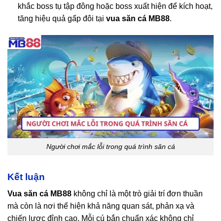
khắc boss tụ tập đông hoặc boss xuất hiện để kích hoạt,
tăng hiệu quả gấp đôi tại
vua săn cá MB88
.
Người chơi mắc lỗi trong quá trình săn cá
Kết luận
Vua săn cá MB88
không chỉ là một trò giải trí đơn thuần
mà còn là nơi thể hiện khả năng quan sát, phản xạ và
chiến lược đỉnh cao. Mỗi cú bắn chuẩn xác không chỉ