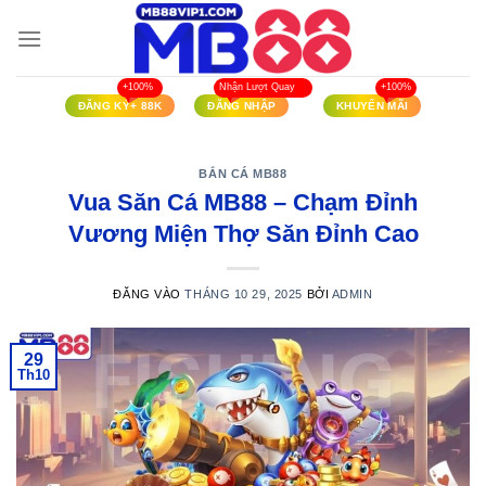
Bỏ
qua
nội
dung
ĐĂNG KÝ+ 88K
ĐĂNG NHẬP
KHUYẾN MÃI
BẮN CÁ MB88
Vua Săn Cá MB88 – Chạm Đỉnh
Vương Miện Thợ Săn Đỉnh Cao
ĐĂNG VÀO
THÁNG 10 29, 2025
BỞI
ADMIN
29
Th10