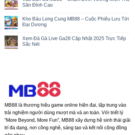
Săn Đỉnh Cao
Kho Báu Long Cung MB88 – Cuộc Phiêu Lưu Tới
Đại Dương
Xem Đá Gà Live Ga28 Cập Nhật 2025 Trực Tiếp
Sắc Nét
MB88 là thương hiệu game online hiện đại, tập trung vào
trải nghiệm người dùng mượt mà và an toàn. Với triết lý
“More Beyond, More Fun”, MB88 xây dựng hệ sinh thái giải
trí đa dạng, nơi công nghệ, sáng tạo và kết nối cộng đồng