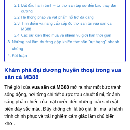
Bắt đầu hành trình – từ thợ săn tập sự đến bậc thầy đại
dương
Hệ thống pháo và vật phẩm hỗ trợ đa dạng
Tính điểm và nâng cấp cấp độ thợ săn tại vua săn cá
MB88
Các sự kiện theo mùa và nhiệm vụ giới hạn thời gian
Những sai lầm thường gặp khiến thợ săn “tụt hạng” nhanh
chóng
Kết luận
Khám phá đại dương huyền thoại trong vua
săn cá MB88
Thế giới của
vua săn cá MB88
mở ra như một bức tranh
sống động, nơi từng chi tiết được trau chuốt tỉ mỉ, từ ánh
sáng phản chiếu của mặt nước đến những loài sinh vật
biển đầy sắc màu. Đây không chỉ là trò giải trí, mà là hành
trình chinh phục và trải nghiệm cảm giác làm chủ biển
khơi.