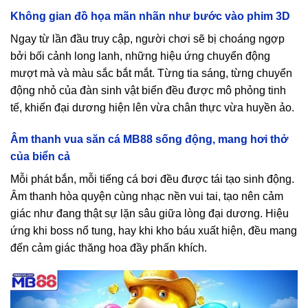
Không gian đồ họa mãn nhãn như bước vào phim 3D
Ngay từ lần đầu truy cập, người chơi sẽ bị choáng ngợp
bởi bối cảnh long lanh, những hiệu ứng chuyển động
mượt mà và màu sắc bắt mắt. Từng tia sáng, từng chuyển
động nhỏ của đàn sinh vật biển đều được mô phỏng tinh
tế, khiến đại dương hiện lên vừa chân thực vừa huyền ảo.
Âm thanh vua săn cá MB88 sống động, mang hơi thở
của biển cả
Mỗi phát bắn, mỗi tiếng cá bơi đều được tái tạo sinh động.
Âm thanh hòa quyện cùng nhạc nền vui tai, tạo nên cảm
giác như đang thật sự lặn sâu giữa lòng đại dương. Hiệu
ứng khi boss nổ tung, hay khi kho báu xuất hiện, đều mang
đến cảm giác thăng hoa đầy phấn khích.