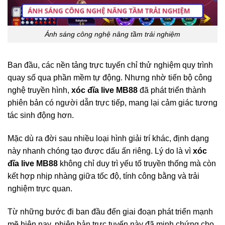
Ánh sáng công nghệ nâng tầm trải nghiệm
Ban đầu, các nền tảng trực tuyến chỉ thử nghiệm quy trình
quay số qua phần mềm tự động. Nhưng nhờ tiến bộ công
nghệ truyền hình,
xóc đĩa live MB88
đã phát triển thành
phiên bản có người dẫn trực tiếp, mang lại cảm giác tương
tác sinh động hơn.
Mặc dù ra đời sau nhiều loại hình giải trí khác, định dạng
này nhanh chóng tạo được dấu ấn riêng. Lý do là vì
xóc
đĩa live MB88
không chỉ duy trì yếu tố truyền thống mà còn
kết hợp nhịp nhàng giữa tốc độ, tính công bằng và trải
nghiệm trực quan.
Từ những bước đi ban đầu đến giai đoạn phát triển mạnh
mẽ hiện nay, phiên bản trực tuyến này đã minh chứng cho