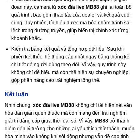
đoạn này, camera từ
xóc đĩa live MB88
ghi lại toàn bộ
quá trình, bao gồm thao tác của dealer và kết quả cuối
cùng. Tuy nhiên, tín hiệu được mã hóa nhằm tránh sai
lệch trong đường truyền, giúp hiển thị chính xác từng
khoảnh khắc.
Kiểm tra bảng kết quả và tổng hợp dữ liệu: Sau khi
phiên kết thúc, hệ thống cập nhật ngay bảng thống kê
chi tiết để người dùng theo dõi. Vì vậy, quy trình này
không chỉ dễ hiểu mà còn thể hiện sự chuyên nghiệp,
góp phần nâng cao trải nghiệm tổng thể.
Kết luận
Nhìn chung,
xóc đĩa live MB88
không chỉ tái hiện nét văn
hóa dân gian quen thuộc mà còn mang đến trải nghiệm
giải trí đẳng cấp giữa thời đại số. Vì vậy,
MB88
trở thành
điểm đến lý tưởng cho những ai yêu thích thử thách, muốn
hòa mình vào không khí sôi động nhưng vẫn đề cao tính