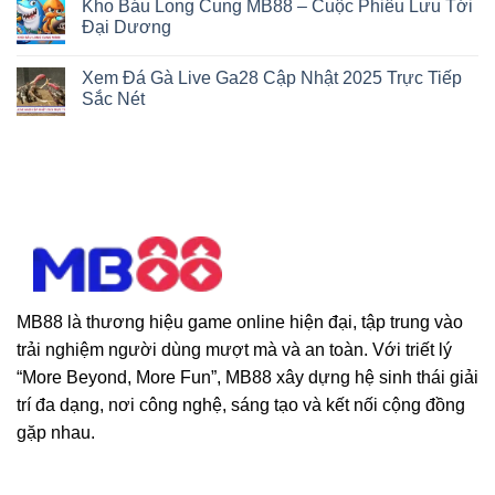
Kho Báu Long Cung MB88 – Cuộc Phiêu Lưu Tới
Đại Dương
Xem Đá Gà Live Ga28 Cập Nhật 2025 Trực Tiếp
Sắc Nét
MB88 là thương hiệu game online hiện đại, tập trung vào
trải nghiệm người dùng mượt mà và an toàn. Với triết lý
“More Beyond, More Fun”, MB88 xây dựng hệ sinh thái giải
trí đa dạng, nơi công nghệ, sáng tạo và kết nối cộng đồng
gặp nhau.