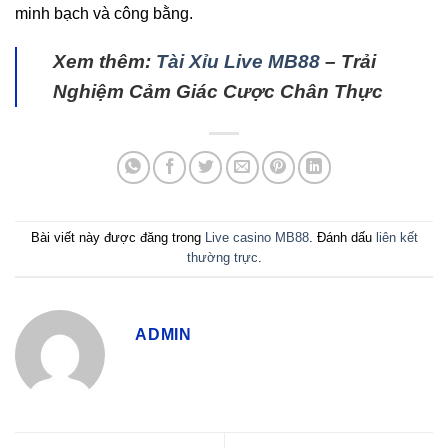
minh bạch và công bằng.
Xem thêm:
Tài Xỉu Live MB88
– Trải
Nghiệm Cảm Giác Cược Chân Thực
Bài viết này được đăng trong
Live casino MB88
. Đánh dấu
liên kết
thường trực
.
ADMIN