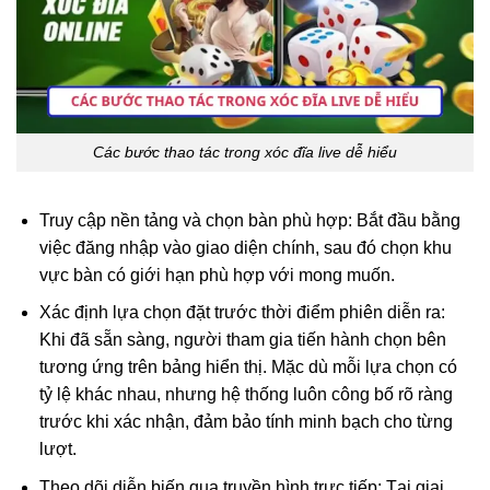
Các bước thao tác trong xóc đĩa live dễ hiểu
Truy cập nền tảng và chọn bàn phù hợp: Bắt đầu bằng
việc đăng nhập vào giao diện chính, sau đó chọn khu
vực bàn có giới hạn phù hợp với mong muốn.
Xác định lựa chọn đặt trước thời điểm phiên diễn ra:
Khi đã sẵn sàng, người tham gia tiến hành chọn bên
tương ứng trên bảng hiển thị. Mặc dù mỗi lựa chọn có
tỷ lệ khác nhau, nhưng hệ thống luôn công bố rõ ràng
trước khi xác nhận, đảm bảo tính minh bạch cho từng
lượt.
Theo dõi diễn biến qua truyền hình trực tiếp: Tại giai