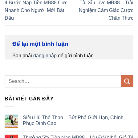
4 Bước Nạp Tiền MB88 Cực
Tài Xỉu Live MB88 – Trải
Nhanh Cho Người Mới Bắt
Nghiệm Cảm Giác Cược
Đầu
Chân Thực
Để lại một bình luận
Bạn phải
đăng nhập
để gửi bình luận.
BÀI VIẾT GẦN ĐÂY
Siêu Hũ Thể Thao – Bứt Phá Giới Hạn, Chinh
Phục Đỉnh Cao
Thưởng 5% Tiền Nạp MB88 – Ưu Đãi Nhỏ, Giá Trị