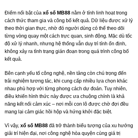
Điểm nổi bật của
xổ số MB88
nằm ở tính linh hoạt trong
cách thức tham gia và công bố kết quả. Dữ liệu được xử lý
theo thời gian thực, nhờ đó người dùng có thể theo dõi
từng vòng quay một cách trực quan, sinh động. Mặc dù tốc
độ xử lý nhanh, nhưng hệ thống vẫn duy trì tính ổn định,
không xảy ra tình trạng gián đoạn trong quá trình công bố
kết quả.
Bên cạnh yếu tố công nghệ, nền tảng còn chú trọng đến
trải nghiệm tương tác, khi cung cấp nhiều lựa chọn khác
nhau phù hợp với từng phong cách dự đoán. Tuy nhiên,
điều khiến hình thức này được ưa chuộng chính là khả
năng kết nối cảm xúc – nơi mỗi con lô được chờ đợi đều
mang lại cảm giác hồi hộp và hứng khởi đặc biệt.
Vì vậy,
xổ số MB88
đã trở thành biểu tượng của xu hướng
giải trí hiện đại, nơi công nghệ hòa quyện cùng giá trị