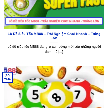
Lô Đề Siêu Tốc MB88 – Trải Nghiệm Chơi Nhanh – Trúng
Lớn
Lô đề siêu tốc MB88 đang là xu hướng mới của những người
đam mê [...]
29
Th10