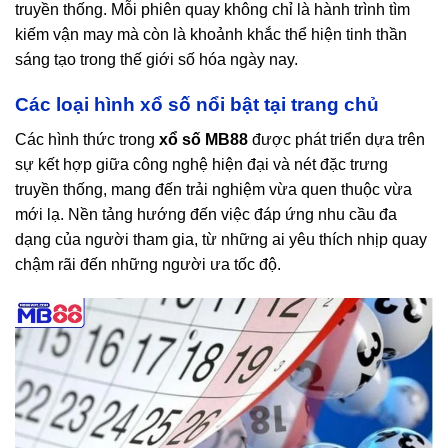
truyền thống. Mỗi phiên quay không chỉ là hành trình tìm
kiếm vận may mà còn là khoảnh khắc thể hiện tinh thần
sáng tạo trong thế giới số hóa ngày nay.
Các loại hình xổ số nổi bật tại trang chủ
Các hình thức trong
xổ số MB88
được phát triển dựa trên
sự kết hợp giữa công nghệ hiện đại và nét đặc trưng
truyền thống, mang đến trải nghiệm vừa quen thuộc vừa
mới lạ. Nền tảng hướng đến việc đáp ứng nhu cầu đa
dạng của người tham gia, từ những ai yêu thích nhịp quay
chậm rãi đến những người ưa tốc độ.