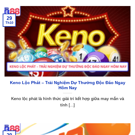
29
Th10
Keno Lộc Phát – Trải Nghiệm Dự Thưởng Độc Đáo Ngay
Hôm Nay
Keno lộc phát là hình thức giải trí kết hợp giữa may mắn và
tính [...]