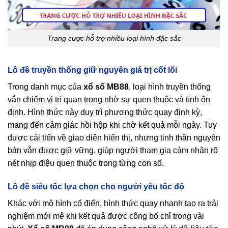
Trang cược hỗ trợ nhiều loại hình đặc sắc
Lô đề truyền thống giữ nguyên giá trị cốt lõi
Trong danh mục của
xổ số MB88
, loại hình truyền thống
vẫn chiếm vị trí quan trọng nhờ sự quen thuộc và tính ổn
định. Hình thức này duy trì phương thức quay định kỳ,
mang đến cảm giác hồi hộp khi chờ kết quả mỗi ngày. Tuy
được cải tiến về giao diện hiển thị, nhưng tinh thần nguyên
bản vẫn được giữ vững, giúp người tham gia cảm nhận rõ
nét nhịp điệu quen thuộc trong từng con số.
Lô đề siêu tốc lựa chọn cho người yêu tốc độ
Khác với mô hình cổ điển, hình thức quay nhanh tạo ra trải
nghiệm mới mẻ khi kết quả được công bố chỉ trong vài