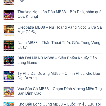
Lớn
Thưởng Nạp Lần Đầu MB88 – Bứt Phá, nhận quà
Cực Khủng!
Cleopatra MB88 – Nữ Hoàng Vàng Ngọc Giữa Sa
Mạc Cổ Đại
Natra MB88 – Thần Thoại Thức Giấc Trong Vòng
Quay
Biệt Đội Mỹ Nữ MB88 – Siêu Phẩm Khuấy Đảo
Làng Game
Tỷ Phú Đại Dương MB88 – Chinh Phục Kho Báu
Đại Dương
Vua Săn Cá MB88 – Chạm Đỉnh Vương Miện Thợ
Săn Đỉnh Cao
Kho Báu Long Cung MB88 – Cuộc Phiêu Lưu Tới