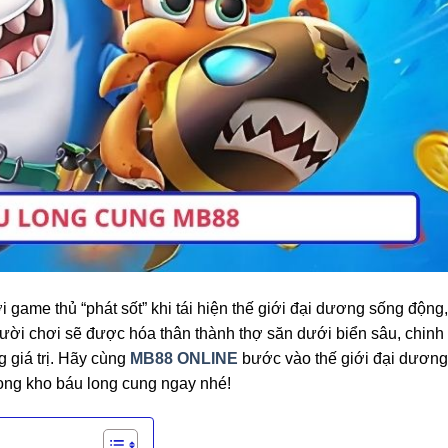
 game thủ “phát sốt” khi tái hiện thế giới đại dương sống động,
gười chơi sẽ được hóa thân thành thợ săn dưới biển sâu, chinh
g giá trị. Hãy cùng
MB88 ONLINE
bước vào thế giới đại dương
ong kho báu long cung ngay nhé!