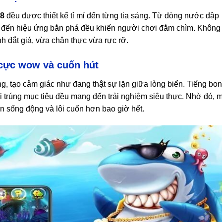
88
đều được thiết kế tỉ mỉ đến từng tia sáng. Từ dòng nước dập
o đến hiệu ứng bắn phá đều khiến người chơi đắm chìm. Không
h đắt giá, vừa chân thực vừa rực rỡ.
 cực wow và cuốn hút
, tạo cảm giác như đang thật sự lặn giữa lòng biển. Tiếng bo
hi trúng mục tiêu đều mang đến trải nghiệm siêu thực. Nhờ đó, 
ên sống động và lôi cuốn hơn bao giờ hết.