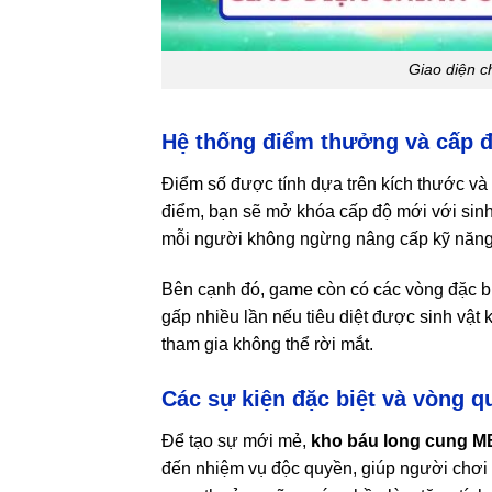
Giao diện 
Hệ thống điểm thưởng và cấp 
Điểm số được tính dựa trên kích thước và đ
điểm, bạn sẽ mở khóa cấp độ mới với sin
mỗi người không ngừng nâng cấp kỹ năng
Bên cạnh đó, game còn có các vòng đặc b
gấp nhiều lần nếu tiêu diệt được sinh vậ
tham gia không thể rời mắt.
Các sự kiện đặc biệt và vòng 
Để tạo sự mới mẻ,
kho báu long cung M
đến nhiệm vụ độc quyền, giúp người chơi 