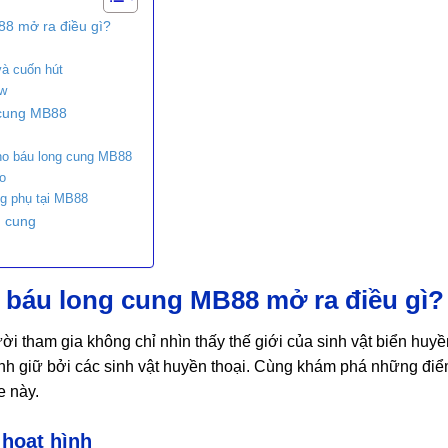
88 mở ra điều gì?
à cuốn hút
ow
g cung MB88
kho báu long cung MB88
ao
ng phụ tại MB88
g cung
o báu long cung MB88 mở ra điều gì?
 tham gia không chỉ nhìn thấy thế giới của sinh vật biển huyề
nh giữ bởi các sinh vật huyền thoại. Cùng khám phá những đi
e này.
hoạt hình