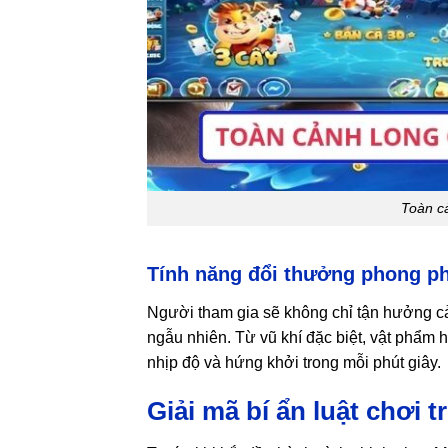
Toàn c
Tính năng đổi thưởng phong p
Người tham gia sẽ không chỉ tận hưởng 
ngẫu nhiên. Từ vũ khí đặc biệt, vật phẩm
nhịp độ và hứng khởi trong mỗi phút giây.
Giải mã bí ẩn luật chơi