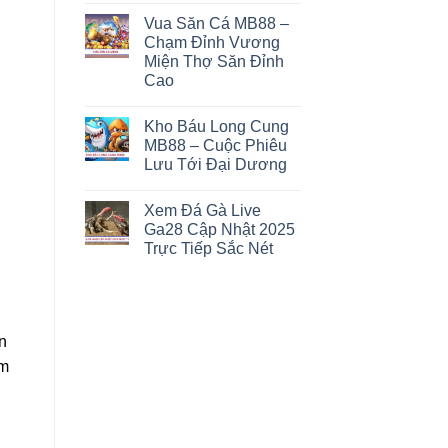
Vua Săn Cá MB88 –
Chạm Đỉnh Vương
Miện Thợ Săn Đỉnh
Cao
Kho Báu Long Cung
MB88 – Cuộc Phiêu
Lưu Tới Đại Dương
Xem Đá Gà Live
Ga28 Cập Nhật 2025
Trực Tiếp Sắc Nét
n
ểm