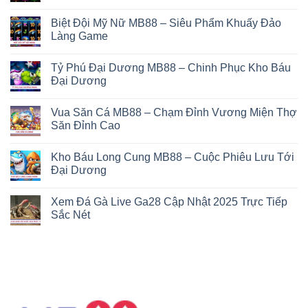
Biệt Đội Mỹ Nữ MB88 – Siêu Phẩm Khuấy Đảo
Làng Game
Tỷ Phú Đại Dương MB88 – Chinh Phục Kho Báu
Đại Dương
Vua Săn Cá MB88 – Chạm Đỉnh Vương Miện Thợ
Săn Đỉnh Cao
Kho Báu Long Cung MB88 – Cuộc Phiêu Lưu Tới
Đại Dương
Xem Đá Gà Live Ga28 Cập Nhật 2025 Trực Tiếp
Sắc Nét