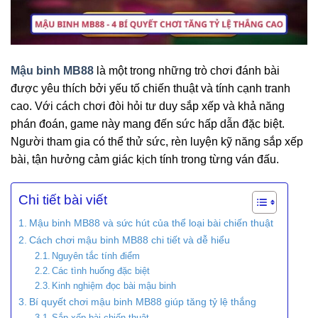
Mậu binh MB88
là một trong những trò chơi đánh bài
được yêu thích bởi yếu tố chiến thuật và tính cạnh tranh
cao. Với cách chơi đòi hỏi tư duy sắp xếp và khả năng
phán đoán, game này mang đến sức hấp dẫn đặc biệt.
Người tham gia có thể thử sức, rèn luyện kỹ năng sắp xếp
bài, tận hưởng cảm giác kịch tính trong từng ván đấu.
Chi tiết bài viết
Mậu binh MB88 và sức hút của thể loại bài chiến thuật
Cách chơi mậu binh MB88 chi tiết và dễ hiểu
Nguyên tắc tính điểm
Các tình huống đặc biệt
Kinh nghiệm đọc bài mậu binh
Bí quyết chơi mậu binh MB88 giúp tăng tỷ lệ thắng
Sắp xếp bài chiến thuật