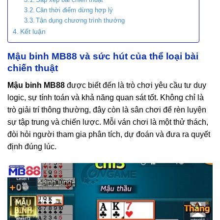
Căn thời điểm dừng hợp lý
Tận dụng chương trình thưởng
Kết luận
Mậu binh MB88 và sức hút của thể loại bài
chiến thuật
Mậu binh MB88
được biết đến là trò chơi yêu cầu tư duy
logic, sự tính toán và khả năng quan sát tốt. Không chỉ là
trò giải trí thông thường, đây còn là sân chơi để rèn luyện
sự tập trung và chiến lược. Mỗi ván chơi là một thử thách,
đòi hỏi người tham gia phân tích, dự đoán và đưa ra quyết
định đúng lúc.