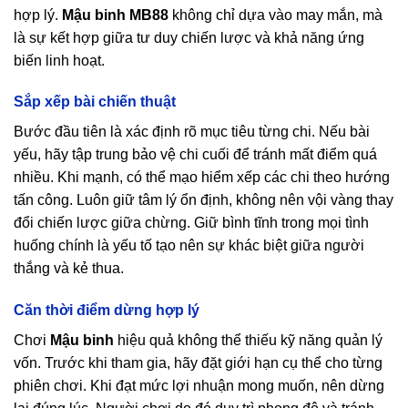
hợp lý.
Mậu binh
MB88
không chỉ dựa vào may mắn, mà
là sự kết hợp giữa tư duy chiến lược và khả năng ứng
biến linh hoạt.
Sắp xếp bài chiến thuật
Bước đầu tiên là xác định rõ mục tiêu từng chi. Nếu bài
yếu, hãy tập trung bảo vệ chi cuối để tránh mất điểm quá
nhiều. Khi mạnh, có thể mạo hiểm xếp các chi theo hướng
tấn công. Luôn giữ tâm lý ổn định, không nên vội vàng thay
đổi chiến lược giữa chừng. Giữ bình tĩnh trong mọi tình
huống chính là yếu tố tạo nên sự khác biệt giữa người
thắng và kẻ thua.
Căn thời điểm dừng hợp lý
Chơi
Mậu binh
hiệu quả không thể thiếu kỹ năng quản lý
vốn. Trước khi tham gia, hãy đặt giới hạn cụ thể cho từng
phiên chơi. Khi đạt mức lợi nhuận mong muốn, nên dừng