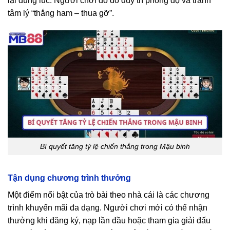
lại đúng lúc. Người chơi do đó duy trì phong độ và tránh
tâm lý “thắng ham – thua gỡ”.
Bí quyết tăng tỷ lệ chiến thắng trong Mậu binh
Tận dụng chương trình thưởng
Một điểm nổi bật của trò bài theo nhà cái là các chương
trình khuyến mãi đa dạng. Người chơi mới có thể nhận
thưởng khi đăng ký, nạp lần đầu hoặc tham gia giải đấu